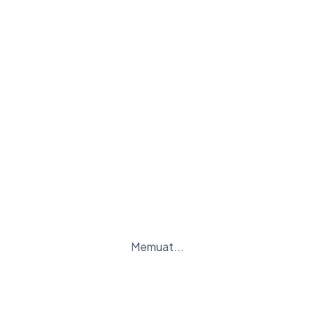
Memuat...