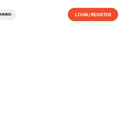
LOGIN / REGISTER
AINING